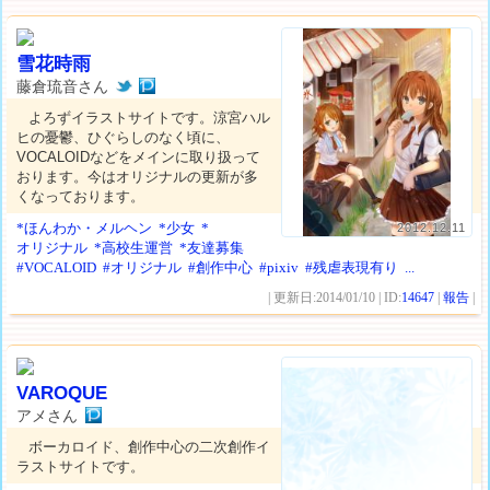
雪花時雨
藤倉琉音さん
よろずイラストサイトです。涼宮ハル
ヒの憂鬱、ひぐらしのなく頃に、
VOCALOIDなどをメインに取り扱って
おります。今はオリジナルの更新が多
くなっております。
*ほんわか・メルヘン
*少女
*
2012.12.11
オリジナル
*高校生運営
*友達募集
#VOCALOID
#オリジナル
#創作中心
#pixiv
#残虐表現有り
...
| 更新日:2014/01/10 | ID:
14647
|
報告
|
VAROQUE
アメさん
ボーカロイド、創作中心の二次創作イ
ラストサイトです。