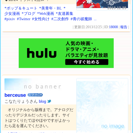
*ポップ＆キュート
*美青年・BL
*
2013.12.25
少女漫画
*ブログ
*Web漫画
*友達募集
#pixiv
#Twitter
#女性向け
#二次創作
#青の祓魔師
...
| 更新日:2013/12/25 | ID:
18008
|
報告
|
berceuse
スマホOK
こなたりょうさん
blog
オリジナルから版権まで。アナログだ
ったりデジタルだったりします。サイ
トはつくりたてほやほやですがよかっ
たら足を運んでください。