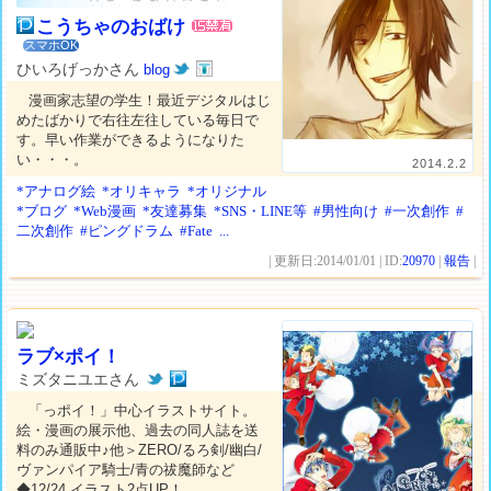
こうちゃのおばけ
スマホOK
ひいろげっかさん
blog
漫画家志望の学生！最近デジタルはじ
めたばかりで右往左往している毎日で
す。早い作業ができるようになりた
い・・・。
2014.2.2
*アナログ絵
*オリキャラ
*オリジナル
*ブログ
*Web漫画
*友達募集
*SNS・LINE等
#男性向け
#一次創作
#
二次創作
#ピングドラム
#Fate
...
| 更新日:2014/01/01 | ID:
20970
|
報告
|
ラブ×ポイ！
ミズタニユエさん
「っポイ！」中心イラストサイト。
絵・漫画の展示他、過去の同人誌を送
料のみ通販中♪他＞ZERO/るろ剣/幽白/
ヴァンパイア騎士/青の祓魔師など
◆12/24 イラスト2点UP！