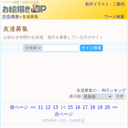
イラスト検索・お絵かき交流
新作イラスト
|
ご案内
交流/募集
> 友達募集
ワード検索
友達募集
お絵かき仲間やお友達、相方を募集している方のサイト
友達募集の：
INランキング
表示順
前ページ
<<
11
12
13
14
15
16
17
18
19
20
>>
次ページ
825件中 131～140件目