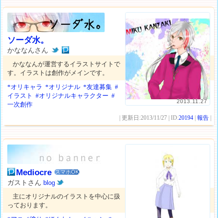
ソーダ水。
かななんさん
かななんが運営するイラストサイトで
す。イラストは創作がメインです。
*オリキャラ
*オリジナル
*友達募集
#
イラスト
#オリジナルキャラクター
#
2013.11.27
一次創作
| 更新日:2013/11/27 | ID:
20194
|
報告
|
Mediocre
スマホOK
ガストさん
blog
主にオリジナルのイラストを中心に扱
っております。