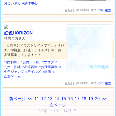
おじいさん
#創作中心
| 更新日:2013/10/14 | ID:
15246
|
報告
|
虹色HORIZON
林檎まおさん
女性向けイラストサイトです。オリジ
ナルや権版（銀魂・テイルズ）等。お
友達募集してます！＾＾
*水彩塗り
*美青年・BL
*ブログ
*
九州・沖縄
*友達募集
*お仕事募集
#
少年ジャンプ
#テイルズ
#銀魂
#
乙女ゲーム
| 更新日:2013/10/11 | ID:
18277
|
報告
|
前ページ
<<
11
12
13
14
15
16
17
18
19
20
>>
次ページ
825件中 131～140件目