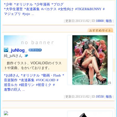
*少年
*オリジナル
*少年漫画
*ブログ
*大学生運営
*友達募集
#バカテス
#女性向け
#TIGER&BUNNY
#
マジェプリ
#jojo
...
| 更新日:2013/11/02 | ID:
18800
|
報告
|
おすすめサイト
_juNlog_
スマホOK
純_juNさん
創作イラスト、VOCALOIDのイラス
トや楽曲、をかいております。
*お姉さん
*オリジナル
*動画・Flash
*
音楽製作
*友達募集
#VOCALOID
#
2013.11.15
巡音ルカ
#鏡音リン
#初音ミク
#
進撃の巨人
...
| 更新日:2013/11/02 | ID:
19550
|
報告
|