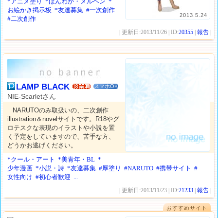
*アニメ塗り
*ほんわか・メルヘン
*
お絵かき掲示板
*友達募集
#一次創作
2013.5.24
#二次創作
| 更新日:2013/11/26 | ID:
20355
|
報告
|
LAMP BLACK
スマホOK
NIE‐Scarletさん
NARUTOのみ取扱いの、二次創作
illustration＆novelサイトです。R18やグ
ロテスクな表現のイラストや小説を置
く予定をしていますので、苦手な方、
どうかお逃げください。
*クール・アート
*美青年・BL
*
少年漫画
*小説・詩
*友達募集
#厚塗り
#NARUTO
#携帯サイト
#
女性向け
#初心者歓迎
...
| 更新日:2013/11/23 | ID:
21233
|
報告
|
おすすめサイト