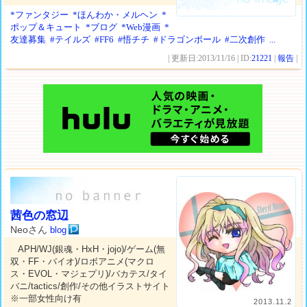
*ファンタジー
*ほんわか・メルヘン
*
ポップ＆キュート
*ブログ
*Web漫画
*
友達募集
#テイルズ
#FF6
#悟チチ
#ドラゴンボール
#二次創作
...
| 更新日:2013/11/16 | ID:
21221
|
報告
|
茜色の窓辺
Neoさん
blog
APH/WJ(銀魂・HxH・jojo)/ゲーム(無
双・FF・バイオ)/ロボアニメ(マクロ
ス・EVOL・マジェプリ)/バカテス/タイ
バニ/tactics/創作/その他イラストサイト
※一部女性向け有
2013.11.2