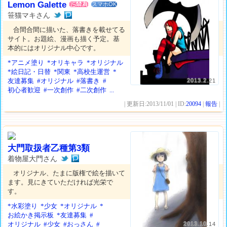
Lemon Galette
スマホOK
笹猫マキさん
合間合間に描いた、落書きを載せてる
サイト。お題絵、漫画も描く予定。基
本的にはオリジナル中心です。
*アニメ塗り
*オリキャラ
*オリジナル
*絵日記・日替
*関東
*高校生運営
*
友達募集
#オリジナル
#落書き
#
2013.2.21
初心者歓迎
#一次創作
#二次創作
...
| 更新日:2013/11/01 | ID:
20094
|
報告
|
大門取扱者乙種第3類
着物屋大門さん
オリジナル、たまに版権で絵を描いて
ます。見にきていただければ光栄で
す。
*水彩塗り
*少女
*オリジナル
*
お絵かき掲示板
*友達募集
#
オリジナル
#少女
#おっさん
#
2013.10.14