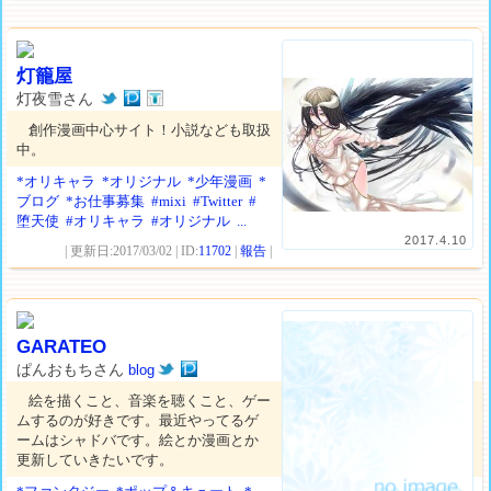
灯籠屋
灯夜雪さん
創作漫画中心サイト！小説なども取扱
中。
*オリキャラ
*オリジナル
*少年漫画
*
ブログ
*お仕事募集
#mixi
#Twitter
#
堕天使
#オリキャラ
#オリジナル
...
2017.4.10
| 更新日:2017/03/02 | ID:
11702
|
報告
|
GARATEO
ぱんおもちさん
blog
絵を描くこと、音楽を聴くこと、ゲー
ムするのが好きです。最近やってるゲ
ームはシャドバです。絵とか漫画とか
更新していきたいです。