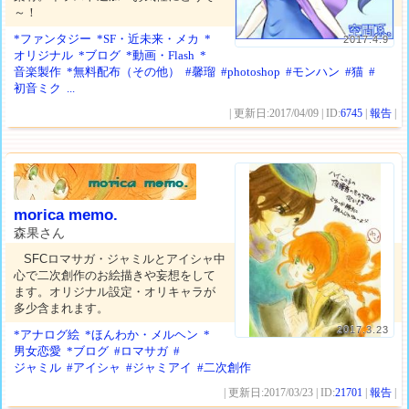
～！
*ファンタジー
*SF・近未来・メカ
*
2017.4.9
オリジナル
*ブログ
*動画・Flash
*
音楽製作
*無料配布（その他）
#馨瑠
#photoshop
#モンハン
#猫
#
初音ミク
...
| 更新日:2017/04/09 | ID:
6745
|
報告
|
morica memo.
森果さん
SFCロマサガ・ジャミルとアイシャ中
心で二次創作のお絵描きや妄想をして
ます。オリジナル設定・オリキャラが
多少含まれます。
2017.3.23
*アナログ絵
*ほんわか・メルヘン
*
男女恋愛
*ブログ
#ロマサガ
#
ジャミル
#アイシャ
#ジャミアイ
#二次創作
| 更新日:2017/03/23 | ID:
21701
|
報告
|