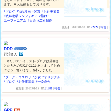
ます。同人活動もしております。
*ブログ
*Web漫画
*関東
*お仕事募集
#戦姫絶唱シンフォギア
#響け！
ユーフォニアム
#百合
#二次創作
| 更新日:2017/01/18 | ID:
22424
|
報告
|
DDD
スマホOK
行治さん
オリジナルイラスト/ブログは落書き
とかき氷の話/17.01.15:あけましておめ
でとうございます、移転しました
*ダーク・ゴスロリ
*少女
*オリジナル
*ブログ
*お仕事募集
#一次創作
| 更新日:2017/01/15 | ID:
21881
|
報告
|
GPP