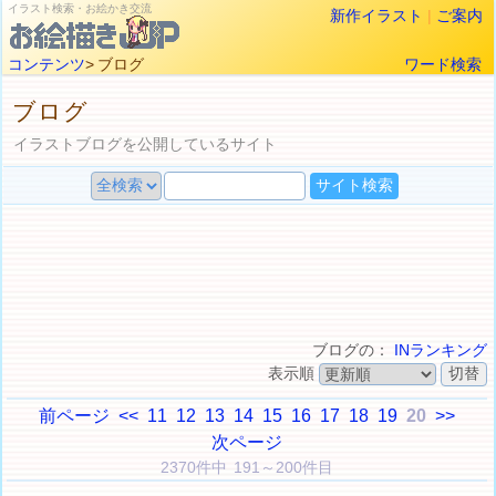
イラスト検索・お絵かき交流
新作イラスト
|
ご案内
コンテンツ
> ブログ
ワード検索
ブログ
イラストブログを公開しているサイト
ブログの：
INランキング
表示順
前ページ
<<
11
12
13
14
15
16
17
18
19
20
>>
次ページ
2370件中 191～200件目