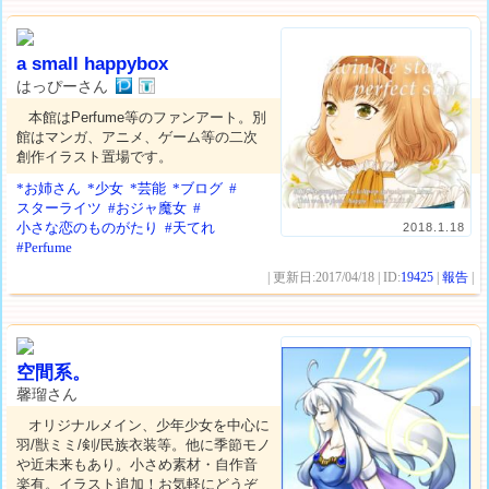
a small happybox
はっぴーさん
本館はPerfume等のファンアート。別
館はマンガ、アニメ、ゲーム等の二次
創作イラスト置場です。
*お姉さん
*少女
*芸能
*ブログ
#
スターライツ
#おジャ魔女
#
小さな恋のものがたり
#天てれ
2018.1.18
#Perfume
| 更新日:2017/04/18 | ID:
19425
|
報告
|
空間系。
馨瑠さん
オリジナルメイン、少年少女を中心に
羽/獣ミミ/剣/民族衣装等。他に季節モノ
や近未来もあり。小さめ素材・自作音
楽有。イラスト追加！お気軽にどうぞ