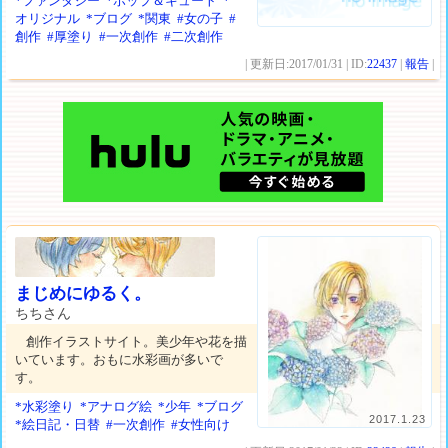
*ファンタジー
*ポップ＆キュート
*
オリジナル
*ブログ
*関東
#女の子
#
創作
#厚塗り
#一次創作
#二次創作
| 更新日:2017/01/31 | ID:
22437
|
報告
|
まじめにゆるく。
ちちさん
創作イラストサイト。美少年や花を描
いています。おもに水彩画が多いで
す。
*水彩塗り
*アナログ絵
*少年
*ブログ
2017.1.23
*絵日記・日替
#一次創作
#女性向け