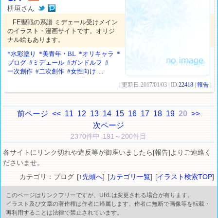
枡垣さん
FE聖戦の系譜 ミデェール受けメイン
のイラスト・漫画サイトです。オリジ
ナル絵もあります。
*水彩塗り
*美青年・BL
*オリキャラ
*
ブログ
#ミデェール
#ガンドルフ
#
一次創作
#二次創作
#女性向け
...
| 更新日:2017/01/03 | ID:
22418
|
報告
|
前ページ
<<
11
12
13
14
15
16
17
18
19
20
>>
次ページ
2370件中 191～200件目
各サイトにリンク切れや違反等が御座いましたら[報告]よりご連絡く
ださいませ。
カテゴリ：ブログ [
↑先頭へ
] [
カテゴリ一覧
] [
イラスト検索TOP
]
このページはリンクフリーですが、URLは変更される場合が有ります。
イラスト及び文章の著作権は作者に帰属します。作者に無断で画像等を転載・
再利用することは法律で禁止されています。