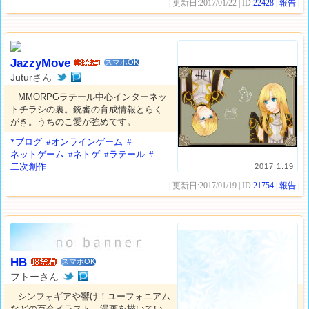
| 更新日:2017/01/22 | ID:
22428
|
報告
|
JazzyMove
スマホOK
Juturさん
MMORPGラテール中心インターネッ
トチラシの裏。銃審の育成情報とらく
がき。うちのこ愛が強めです。
*ブログ
#オンラインゲーム
#
ネットゲーム
#ネトゲ
#ラテール
#
二次創作
2017.1.19
| 更新日:2017/01/19 | ID:
21754
|
報告
|
HB
スマホOK
フトーさん
シンフォギアや響け！ユーフォニアム
などの百合イラスト、漫画を描いてい