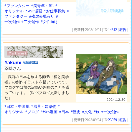
*ファンタジー
*美青年・BL
*
オリジナル
*Web漫画
*お仕事募集
#
ファンタジー
#残虐表現有り
#
一次創作
#二次創作
#女性向け
...
| 更新日:2023/10/04 | ID:
14812
|
報告
|
Yakumi
スマホOK
薬味さん
戦前の日本を旅する師弟「松と美学
者」の創作イラストを描いています。
ブログでは旅の記録や趣味のことを綴
っています。［9/23ブログ更新しまし
た］
2024.12.30
*日本・中国風
*風景・建築物
*
オリジナル
*ブログ
*Web漫画
#日本
#歴史
#文化
#旅
#一次創作
...
| 更新日:2023/09/24 | ID:
23079
|
報告
|