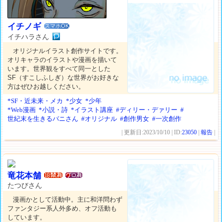
イチノギ
スマホOK
イチハラさん
オリジナルイラスト創作サイトです。
オリキャラのイラストや漫画を描いて
います。世界観をすべて同一とした
SF（すこしふしぎ）な世界がお好きな
方はぜひお越しください。
*SF・近未来・メカ
*少女
*少年
*Web漫画
*小説・詩
*イラスト講座
#ディリー・デァリー
#
世紀末を生きるバニさん
#オリジナル
#創作男女
#一次創作
| 更新日:2023/10/10 | ID:
23050
|
報告
|
竜花本舗
たつびさん
漫画かとして活動中。主に和洋問わず
ファンタジー系人外多め、オフ活動も
しています。