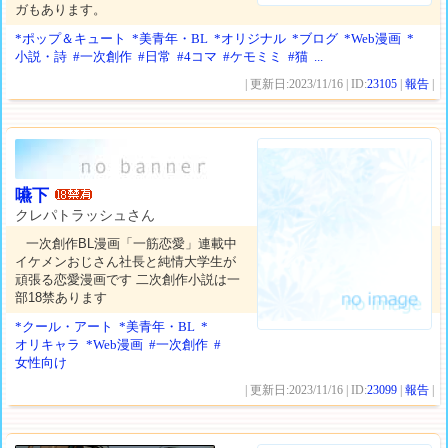
ガもあります。
*ポップ＆キュート
*美青年・BL
*オリジナル
*ブログ
*Web漫画
*
小説・詩
#一次創作
#日常
#4コマ
#ケモミミ
#猫
...
| 更新日:2023/11/16 | ID:
23105
|
報告
|
嚥下
クレパトラッシュさん
一次創作BL漫画「一筋恋愛」連載中
イケメンおじさん社長と純情大学生が
頑張る恋愛漫画です 二次創作小説は一
部18禁あります
*クール・アート
*美青年・BL
*
オリキャラ
*Web漫画
#一次創作
#
女性向け
| 更新日:2023/11/16 | ID:
23099
|
報告
|