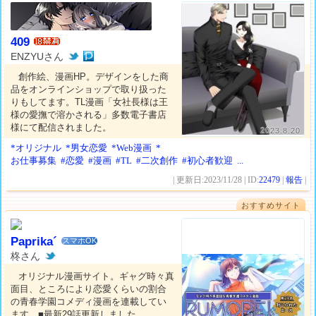
409
ENZYUさん
創作絵、漫画HP。デザインをした商
品をオンラインショップで取り扱った
りもしてます。TL漫画「女社長様は王
様の愛撫で溶かされる」多数電子書店
様にて配信されました。
2023.8.20
*オリジナル
*男女恋愛
*Web漫画
*
お仕事募集
#恋愛
#漫画
#TL
#二次創作
#初心者歓迎
...
| 更新日:2023/11/28 | ID:
22479
|
報告
|
おすすめサイト
Paprika´
スマホOK
柊さん
オリジナル漫画サイト。ギャグ時々真
面目、ところにより恋愛くらいの割合
の青春学園コメディ漫画を連載してい
ます。■最新29話更新しました。