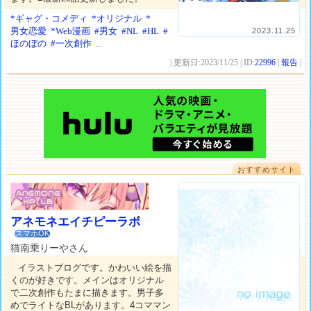
*ギャグ・コメディ
*オリジナル
*
男女恋愛
*Web漫画
#男女
#NL
#HL
#
2023.11.25
ほのぼの
#一次創作
...
| 更新日:2023/11/25 | ID:
22996
|
報告
|
おすすめサイト
アネモネエイチピーラボ
スマホOK
猫南乗りーやさん
イラストブログです。かわいい絵を描
くのが好きです。メインはオリジナル
で二次創作もたまに描きます。男子多
めでライトなBLがあります。4コママン