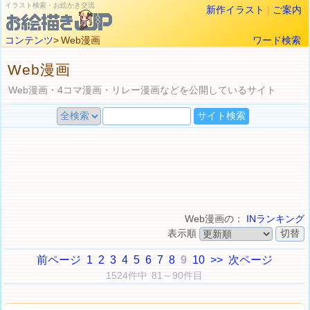
イラスト検索・お絵かき交流
新作イラスト
|
ご案内
コンテンツ
> Web漫画
ワード検索
Web漫画
Web漫画・4コマ漫画・リレー漫画などを公開しているサイト
Web漫画の：
INランキング
表示順
前ページ
1
2
3
4
5
6
7
8
9
10
>>
次ページ
1524件中 81～90件目