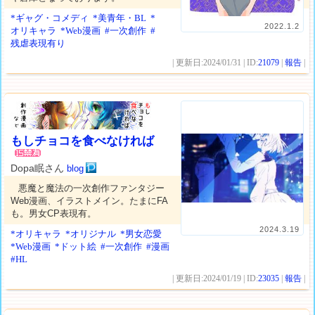
*ギャグ・コメディ
*美青年・BL
*
2022.1.2
オリキャラ
*Web漫画
#一次創作
#
残虐表現有り
| 更新日:2024/01/31 | ID:
21079
|
報告
|
もしチョコを食べなければ
Dopa眠さん
blog
悪魔と魔法の一次創作ファンタジー
Web漫画、イラストメイン。たまにFA
も。男女CP表現有。
2024.3.19
*オリキャラ
*オリジナル
*男女恋愛
*Web漫画
*ドット絵
#一次創作
#漫画
#HL
| 更新日:2024/01/19 | ID:
23035
|
報告
|