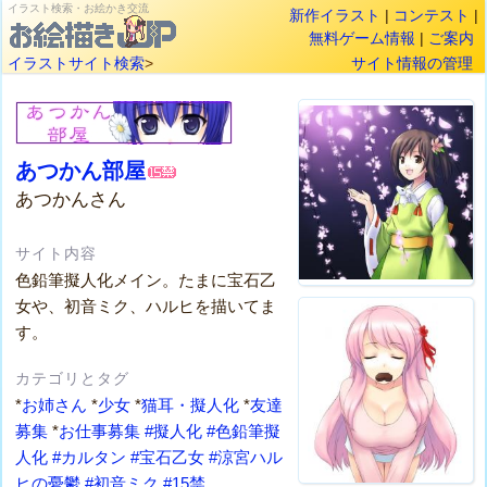
イラスト検索・お絵かき交流
新作イラスト
|
コンテスト
|
無料ゲーム情報
|
ご案内
イラストサイト検索
>
サイト情報の管理
あつかん部屋
あつかんさん
サイト内容
色鉛筆擬人化メイン。たまに宝石乙
女や、初音ミク、ハルヒを描いてま
す。
カテゴリとタグ
*
お姉さん
*
少女
*
猫耳・擬人化
*
友達
募集
*
お仕事募集
#擬人化
#色鉛筆擬
人化
#カルタン
#宝石乙女
#涼宮ハル
ヒの憂鬱
#初音ミク
#15禁