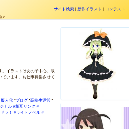
サイト検索
|
新作イラスト
|
コンテスト
|
報>
す。イラストは女の子中心。版
いています。お仕事募集させて
・擬人化
*
ブログ
*
高校生運営
*
リジナル
#相互リンク
#
らドラ！
#ライトノベル
#