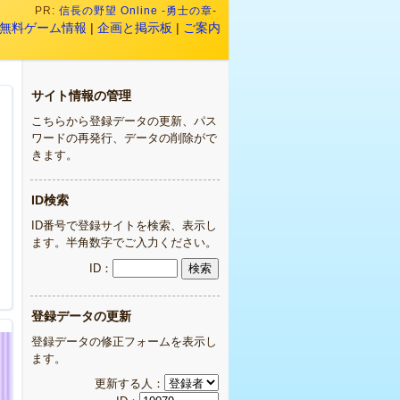
PR:
信長の野望 Online -勇士の章-
無料ゲーム情報
|
企画と掲示板
|
ご案内
サイト情報の管理
こちらから登録データの更新、パス
ワードの再発行、データの削除がで
きます。
ID検索
ID番号で登録サイトを検索、表示し
ます。半角数字でご入力ください。
ID：
登録データの更新
登録データの修正フォームを表示し
ます。
更新する人：