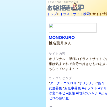
イラスト検索・お絵かき交流
トップ
>
イラストサイト検索
>
サイト情
MONOKURO
椎名葉月さん
サイト内容
オリジナル＋版権のイラストサイトで
権は気まぐれで自分の好きなものを描
もらっています＾＾
カテゴリとタグ
*
ダーク・ゴスロリ
*
オリジナル
*
猫耳
友達募集
*
お仕事募集
#イラスト
#オ
涼宮ハルヒ
#版権
#灼眼のシャナ
#と
ゼロの使い魔