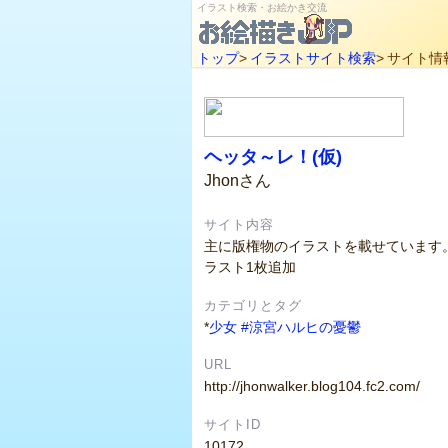
イラスト検索・お絵かき交流
トップ
>
イラストサイト検索
>
サイト情
ヘッタ～レ！(仮)
Jhonさん
サイト内容
主に版権物のイラストを載せています。
ラスト1枚追加
カテゴリとタグ
*
少女
#涼宮ハルヒの憂鬱
URL
http://jhonwalker.blog104.fc2.com/
サイトID
10172