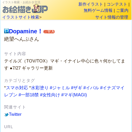
イラスト検索・お絵かき交流
新作イラスト
|
コンテスト
|
無料ゲーム情報
|
ご案内
イラストサイト検索
>
サイト情報の管理
Dopamine！
絶望へんぷさん
サイト内容
テイルズ（TOV/TOX）マギ・イナイレ中心に色々何かしてま
す ●7/27 ギャラリー更新
カテゴリとタグ
*
スマホ対応
*
水彩塗り
#ジャミル
#ザギ
#イバル
#イナズマイ
レブン
#一部18禁
#女性向け
#マギ(MAGI)
関連サイト
Twitter
URL