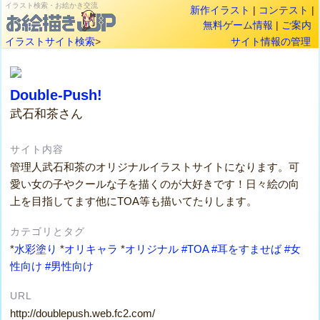
イラスト検索・お絵かき交流
新作イラスト
|
コンテスト
|
無料ゲーム情報
|
ご案内
イラストサイト検索
>
サイト情報の管理
Double-Push!
武石和茶さん
サイト内容
管理人武石和茶のオリジナルイラストサイトになります。可
愛い女の子やクールな子を描くのが大好きです！日々絵の向
上を目指してます他にTOA等も描いてたりします。
カテゴリとタグ
*
水彩塗り
*
オリキャラ
*
オリジナル
#TOA
#耳をすませば
#女
性向け
#男性向け
URL
http://doublepush.web.fc2.com/