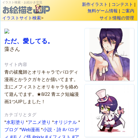
イラスト検索・お絵かき交流
新作イラスト
|
コンテスト
|
無料ゲーム情報
|
ご案内
イラストサイト検索
>
サイト情報の管理
ただ、愛してる。
藻さん
サイト内容
青の祓魔師とオリキャラでパロディ
漫画とかラクガキとか描いてます。
主にメフィストとオリキャラを絡め
て遊んでます。★8/22 青エク短編漫
画1つUPしました！
カテゴリとタグ
*
水彩塗り
*
アニメ塗り
*
オリジナル
*
ブログ
*
Web漫画
*
小説・詩
#パロデ
ィ
#モノノ怪
#pixiv
#メフィスト
#ア