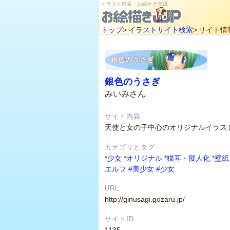
イラスト検索・お絵かき交流
トップ
>
イラストサイト検索
>
サイト情
銀色のうさぎ
みいみさん
サイト内容
天使と女の子中心のオリジナルイラス
カテゴリとタグ
*
少女
*
オリジナル
*
猫耳・擬人化
*
壁紙
エルフ
#美少女
#少女
URL
http://ginusagi.gozaru.jp/
サイトID
1135