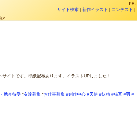
PR
サイト検索
|
新作イラスト
|
コンテスト
|
報>
トサイトです。壁紙配布あります。イラストUPしました！
・携帯待受
*
友達募集
*
お仕事募集
#創作中心
#天使
#妖精
#猫耳
#羽
#