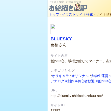
イラスト検索・お絵かき交流
トップ
>
イラストサイト検索
>
サイト情
BLUESKY
蒼梧さん
サイト内容
創作中心。版権は総じてマイナー。友
カテゴリとタグ
*
オリキャラ
*
オリジナル
*
大学生運営
*
アナログ
#創作
#初心者歓迎
#創作中
URL
http://bluesky.shikisokuzekuu.net/
サイトID
11387