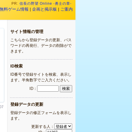
PR:
信長の野望 Online -勇士の章-
無料ゲーム情報
|
企画と掲示板
|
ご案内
サイト情報の管理
こちらから登録データの更新、パス
ワードの再発行、データの削除がで
きます。
ID検索
ID番号で登録サイトを検索、表示し
ます。半角数字でご入力ください。
ID：
登録データの更新
07
登録データの修正フォームを表示し
ます。
更新する人：