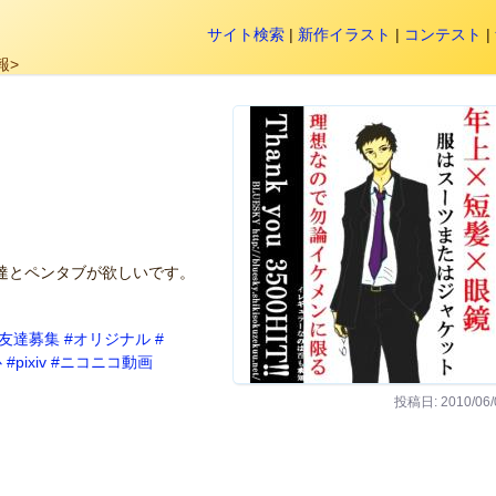
サイト検索
|
新作イラスト
|
コンテスト
|
報>
達とペンタブが欲しいです。
友達募集
#オリジナル
#
心
#pixiv
#ニコニコ動画
投稿日: 2010/06/