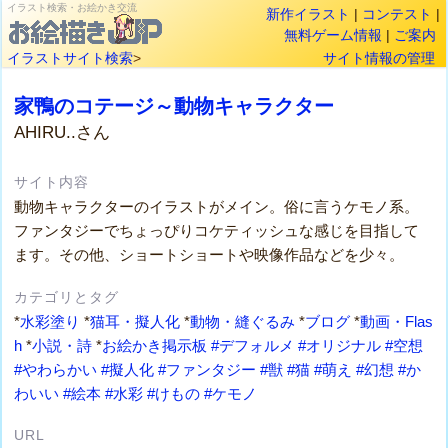
イラスト検索・お絵かき交流
新作イラスト
|
コンテスト
|
無料ゲーム情報
|
ご案内
イラストサイト検索
>
サイト情報の管理
家鴨のコテージ～動物キャラクター
AHIRU..さん
サイト内容
動物キャラクターのイラストがメイン。俗に言うケモノ系。
ファンタジーでちょっぴりコケティッシュな感じを目指して
ます。その他、ショートショートや映像作品などを少々。
カテゴリとタグ
*
水彩塗り
*
猫耳・擬人化
*
動物・縫ぐるみ
*
ブログ
*
動画・Flas
h
*
小説・詩
*
お絵かき掲示板
#デフォルメ
#オリジナル
#空想
#やわらかい
#擬人化
#ファンタジー
#獣
#猫
#萌え
#幻想
#か
わいい
#絵本
#水彩
#けもの
#ケモノ
URL