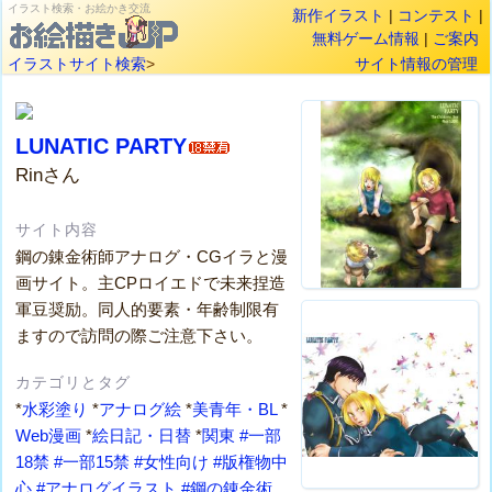
イラスト検索・お絵かき交流
新作イラスト
|
コンテスト
|
無料ゲーム情報
|
ご案内
イラストサイト検索
>
サイト情報の管理
LUNATIC PARTY
Rinさん
サイト内容
鋼の錬金術師アナログ・CGイラと漫
画サイト。主CPロイエドで未来捏造
軍豆奨励。同人的要素・年齢制限有
ますので訪問の際ご注意下さい。
カテゴリとタグ
*
水彩塗り
*
アナログ絵
*
美青年・BL
*
Web漫画
*
絵日記・日替
*
関東
#一部
18禁
#一部15禁
#女性向け
#版権物中
心
#アナログイラスト
#鋼の錬金術