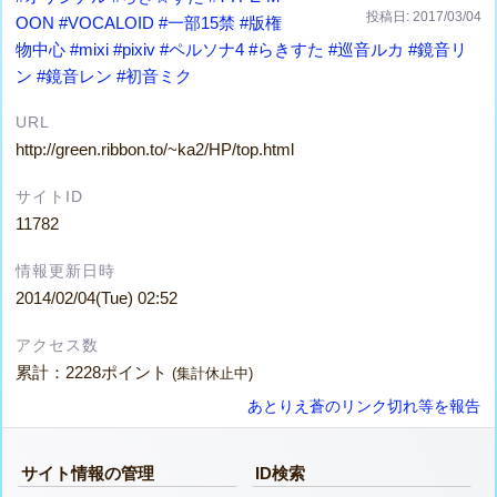
投稿日: 2017/03/04
OON
#VOCALOID
#一部15禁
#版権
物中心
#mixi
#pixiv
#ペルソナ4
#らきすた
#巡音ルカ
#鏡音リ
ン
#鏡音レン
#初音ミク
URL
http://green.ribbon.to/~ka2/HP/top.html
サイトID
11782
情報更新日時
2014/02/04(Tue) 02:52
アクセス数
累計：2228ポイント
(集計休止中)
あとりえ蒼のリンク切れ等を報告
サイト情報の管理
ID検索