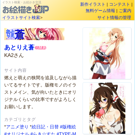
イラスト検索・お絵かき交流
新作イラスト
|
コンテスト
|
無料ゲーム情報
|
ご案内
イラストサイト検索
>
サイト情報の管理
あとりえ蒼
KA2さん
サイト内容
燃えと萌えの狭間を追及しながら描
いてるサイトです。版権モノのイラ
ストメイン、気が向いたときにオリ
ジナルくらいの比率ですがよろしく
お願いします。
カテゴリとタグ
*
アニメ塗り
*
絵日記・日替
#版権絵
#オリジナル
#らき☆すた
#TYPE-M