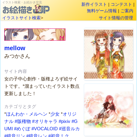
イラスト検索・お絵かき交流
新作イラスト
|
コンテスト
|
無料ゲーム情報
|
ご案内
イラストサイト検索
>
サイト情報の管理
mellow
みつかさん
サイト内容
女の子中心創作・版権よろず絵サイ
トです。*溜まっていたイラスト数点
更新しました！
カテゴリとタグ
*
ほんわか・メルヘン
*
少女
*
オリジ
ナル
#版権物
#オリキャラ
#pixiv
#G
UMI
#めぐぽ
#VOCALOID
#巡音ルカ
#鏡音リン
#鏡音レン
#初音ミク