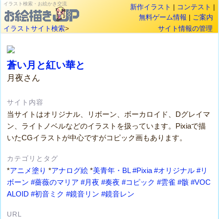
イラスト検索・お絵かき交流
新作イラスト
|
コンテスト
|
無料ゲーム情報
|
ご案内
イラストサイト検索
>
サイト情報の管理
蒼い月と紅い華と
月夜さん
サイト内容
当サイトはオリジナル、リボーン、ボーカロイド、Dグレイマ
ン、ライトノベルなどのイラストを扱っています。Pixiaで描
いたCGイラストが中心ですがコピック画もあります。
カテゴリとタグ
*
アニメ塗り
*
アナログ絵
*
美青年・BL
#Pixia
#オリジナル
#リ
ボーン
#薔薇のマリア
#月夜
#奏夜
#コピック
#雲雀
#骸
#VOC
ALOID
#初音ミク
#鏡音リン
#鏡音レン
URL