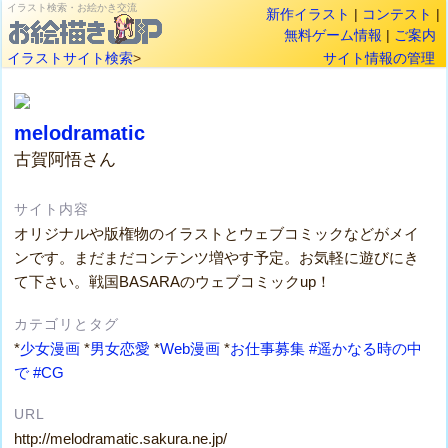
イラスト検索・お絵かき交流
新作イラスト
|
コンテスト
|
無料ゲーム情報
|
ご案内
イラストサイト検索
>
サイト情報の管理
melodramatic
古賀阿悟さん
サイト内容
オリジナルや版権物のイラストとウェブコミックなどがメイ
ンです。まだまだコンテンツ増やす予定。お気軽に遊びにき
て下さい。戦国BASARAのウェブコミックup！
カテゴリとタグ
*
少女漫画
*
男女恋愛
*
Web漫画
*
お仕事募集
#遥かなる時の中
で
#CG
URL
http://melodramatic.sakura.ne.jp/