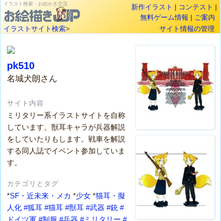
イラスト検索・お絵かき交流
新作イラスト
|
コンテスト
|
無料ゲーム情報
|
ご案内
イラストサイト検索
>
サイト情報の管理
pk510
名城犬朗さん
サイト内容
ミリタリー系イラストサイトを自称
しています。獣耳キャラが兵器解説
をしていたりもします。戦車を解説
する同人誌でイベント参加していま
す。
カテゴリとタグ
*
SF・近未来・メカ
*
少女
*
猫耳・擬
人化
#狐耳
#猫耳
#獣耳
#武器
#銃
#
ドイツ軍
#制服
#兵器
#ミリタリー
#