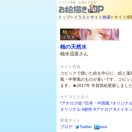
イラスト検索・お絵かき交流
トップ
>
イラストサイト検索
>
サイト情
柚の天然水
柚水流亜さん
サイト内容
コピックで描いた絵を中心に、絵と漫
風・中華風のものが多いです。コピッ
ます。★2017年 年賀状絵更新しまし
カテゴリとタグ
*
アナログ絵
*
日本・中国風
*
オリジナ
オリジナル
#創作
#アナログ
#メイキ
関連サイト
ブログ
Twitter
pixiv