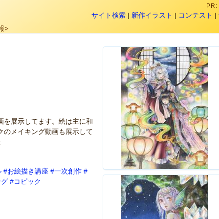
PR
サイト検索
|
新作イラスト
|
コンテスト
|
報>
画を展示してます。絵は主に和
クのメイキング動画も展示して
た
ル
#お絵描き講座
#一次創作
#
ング
#コピック