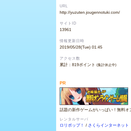
URL
http://yuzuten.jougennotuki.com/
サイトID
13961
情報更新日時
2019/05/28(Tue) 01:45
アクセス数
累計：819ポイント
(集計休止中)
PR
話題の新作ゲームがいっぱい！無料オ
レンタルサーバ
ロリポップ！
/
さくらインターネット