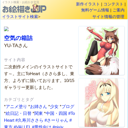
イラスト検索・お絵かき交流
新作イラスト
|
コンテスト
|
無料ゲーム情報
|
ご案内
イラストサイト検索
>
サイト情報の管理
空気の箱詰
YU-TAさん
サイト内容
二次創作メインのイラストサイトで
す～。主にToHeart（ささら多し、東
方、よろずに描いております。10/15
ギャラリー更新しました。
カテゴリとタグ
*
アニメ塗り
*
お姉さん
*
少女
*
ブログ
*
絵日記・日替
*
関東
*
中国・四国
#To
Heart
#久寿川ささら
#さーりゃん
#
東方
#VALLEL
#男性向け
#pixiv