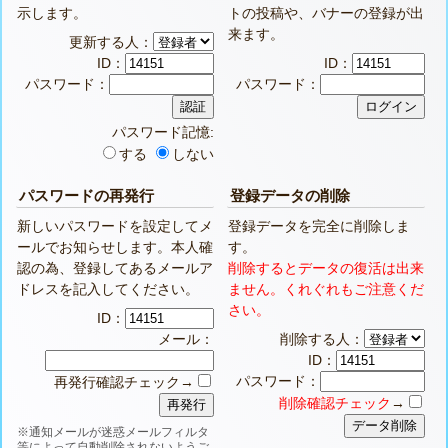
示します。
トの投稿や、バナーの登録が出
来ます。
更新する人：
ID：
ID：
パスワード：
パスワード：
パスワード記憶:
する
しない
パスワードの再発行
登録データの削除
新しいパスワードを設定してメ
登録データを完全に削除しま
ールでお知らせします。本人確
す。
認の為、登録してあるメールア
削除するとデータの復活は出来
ドレスを記入してください。
ません。くれぐれもご注意くだ
さい。
ID：
メール：
削除する人：
ID：
パスワード：
再発行確認チェック→
削除確認チェック
→
※通知メールが迷惑メールフィルタ
等によって自動削除されないようご