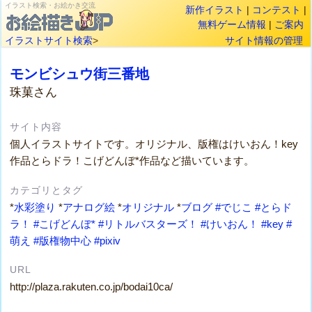
イラスト検索・お絵かき交流
新作イラスト
|
コンテスト
|
無料ゲーム情報
|
ご案内
イラストサイト検索
>
サイト情報の管理
モンビシュウ街三番地
珠菓さん
サイト内容
個人イラストサイトです。オリジナル、版権はけいおん！key
作品とらドラ！こげどんぼ*作品など描いています。
カテゴリとタグ
*
水彩塗り
*
アナログ絵
*
オリジナル
*
ブログ
#でじこ
#とらド
ラ！
#こげどんぼ*
#リトルバスターズ！
#けいおん！
#key
#
萌え
#版権物中心
#pixiv
URL
http://plaza.rakuten.co.jp/bodai10ca/