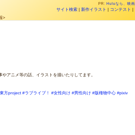
PR:
Huluなら、
サイト検索
|
新作イラスト
|
コンテスト
|
報>
事やアニメ等の話、イラストを描いたりしてます。
東方project
#ラブライブ！
#女性向け
#男性向け
#版権物中心
#pixiv