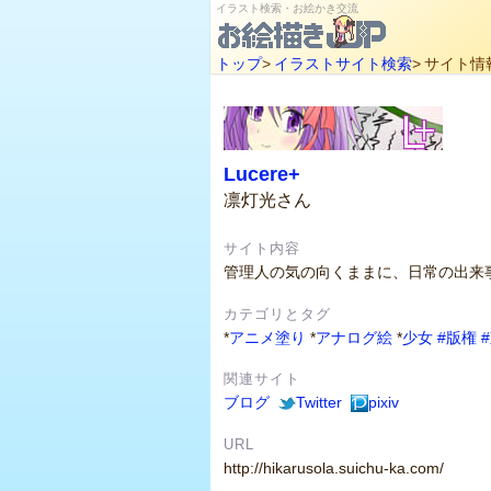
イラスト検索・お絵かき交流
トップ
>
イラストサイト検索
>
サイト情
Lucere+
凛灯光さん
サイト内容
管理人の気の向くままに、日常の出来
カテゴリとタグ
*
アニメ塗り
*
アナログ絵
*
少女
#版権
#
関連サイト
ブログ
Twitter
pixiv
URL
http://hikarusola.suichu-ka.com/