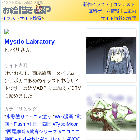
イラスト検索・お絵かき交流
新作イラスト
|
コンテスト
|
無料ゲーム情報
|
ご案内
イラストサイト検索
>
サイト情報の管理
Mystic Labratory
ヒバリさん
サイト内容
けいおん！、西尾維新、タイプムー
ン、ボカロ多めのイラスト中心サイ
トです。最近MAD作りに加えてDTM
も始めました。
カテゴリとタグ
*
水彩塗り
*
アニメ塗り
*
Web漫画
*
動
画・Flash
*
中国・四国
#Type-Moon
#西尾維新
#戯言シリーズ
#ニコニコ
動画
#mixi
#pixiv
#けいおん！
#VOC