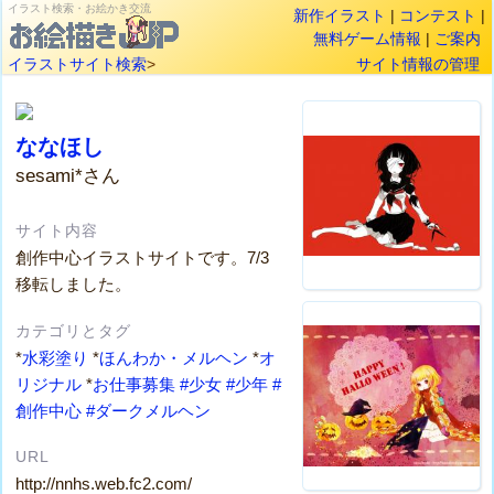
イラスト検索・お絵かき交流
新作イラスト
|
コンテスト
|
無料ゲーム情報
|
ご案内
イラストサイト検索
>
サイト情報の管理
ななほし
sesami*さん
サイト内容
創作中心イラストサイトです。7/3
移転しました。
カテゴリとタグ
*
水彩塗り
*
ほんわか・メルヘン
*
オ
リジナル
*
お仕事募集
#少女
#少年
#
創作中心
#ダークメルヘン
URL
http://nnhs.web.fc2.com/