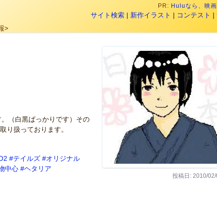
PR:
Huluなら、
サイト検索
|
新作イラスト
|
コンテスト
|
報>
す。（白黒ばっかりです）その
て取り扱っております。
O2
#テイルズ
#オリジナル
物中心
#ヘタリア
投稿日: 2010/02/