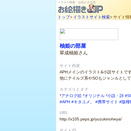
イラスト検索・お絵かき交流
トップ
>
イラストサイト検索
>
サイト情
柚姫の部屋
翠成柚姫さん
サイト内容
APHメインのイラスト&小説サイトで
他にテイルズ系やSOもジャンルとし
カテゴリとタグ
*
アナログ絵
*
オリジナル
*
小説・詩
#S
#APH
#キタユメ。
#携帯サイト
#版権
URL
http://x105.peps.jp/yuzukinoheya/
サイトID