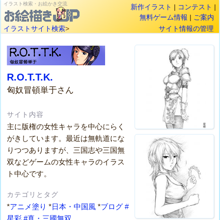
イラスト検索・お絵かき交流
新作イラスト
|
コンテスト
|
無料ゲーム情報
|
ご案内
イラストサイト検索
>
サイト情報の管理
R.O.T.T.K.
匈奴冒頓単于さん
サイト内容
主に版権の女性キャラを中心にらく
がきしています。最近は無軌道にな
りつつありますが、三国志や三国無
双などゲームの女性キャラのイラス
ト中心です。
カテゴリとタグ
*
アニメ塗り
*
日本・中国風
*
ブログ
#
星彩
#真・三國無双