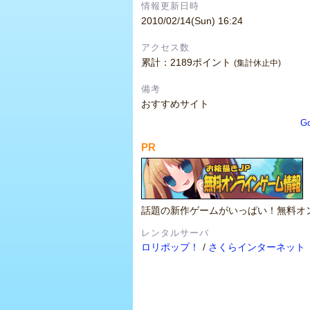
情報更新日時
2010/02/14(Sun) 16:24
アクセス数
累計：2189ポイント
(集計休止中)
備考
おすすめサイト
G
PR
話題の新作ゲームがいっぱい！無料オ
レンタルサーバ
ロリポップ！
/
さくらインターネット