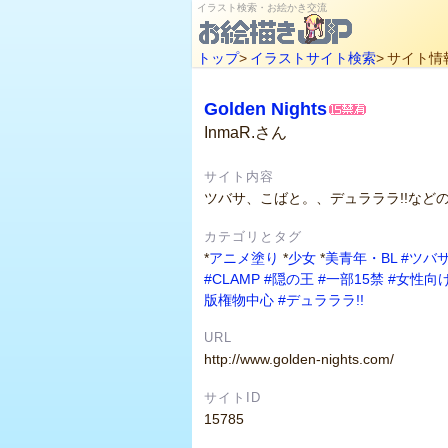
イラスト検索・お絵かき交流
トップ
>
イラストサイト検索
>
サイト情
Golden Nights
InmaR.さん
サイト内容
ツバサ、こばと。、デュラララ!!など
カテゴリとタグ
*
アニメ塗り
*
少女
*
美青年・BL
#ツバ
#CLAMP
#隠の王
#一部15禁
#女性向
版権物中心
#デュラララ!!
URL
http://www.golden-nights.com/
サイトID
15785