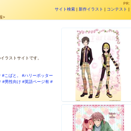
PR
サイト検索
|
新作イラスト
|
コンテスト
|
報>
のイラストサイトです。
サ
#こばと。
#ハリーポッター
け
#男性向け
#英語ページ有
#