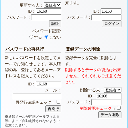
来ます。
更新する人：
ID：
ID：
パスワード：
パスワード：
パスワード記憶:
する
しない
パスワードの再発行
登録データの削除
新しいパスワードを設定してメ
登録データを完全に削除しま
ールでお知らせします。本人確
す。
認の為、登録してあるメールア
削除するとデータの復活は出来
ドレスを記入してください。
ません。くれぐれもご注意くだ
さい。
ID：
メール：
削除する人：
ID：
パスワード：
再発行確認チェック→
削除確認チェック
→
※通知メールが迷惑メールフィルタ
等によって自動削除されないようご
注意ください。