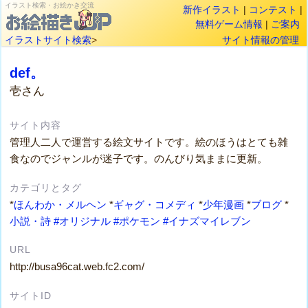
イラスト検索・お絵かき交流
新作イラスト
|
コンテスト
|
無料ゲーム情報
|
ご案内
イラストサイト検索
>
サイト情報の管理
def。
壱さん
サイト内容
管理人二人で運営する絵文サイトです。絵のほうはとても雑
食なのでジャンルが迷子です。のんびり気ままに更新。
カテゴリとタグ
*
ほんわか・メルヘン
*
ギャグ・コメディ
*
少年漫画
*
ブログ
*
小説・詩
#オリジナル
#ポケモン
#イナズマイレブン
URL
http://busa96cat.web.fc2.com/
サイトID