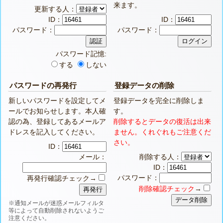
来ます。
更新する人：
ID：
ID：
パスワード：
パスワード：
パスワード記憶:
する
しない
パスワードの再発行
登録データの削除
新しいパスワードを設定してメ
登録データを完全に削除しま
ールでお知らせします。本人確
す。
認の為、登録してあるメールア
削除するとデータの復活は出来
ドレスを記入してください。
ません。くれぐれもご注意くだ
さい。
ID：
メール：
削除する人：
ID：
パスワード：
再発行確認チェック→
削除確認チェック
→
※通知メールが迷惑メールフィルタ
等によって自動削除されないようご
注意ください。