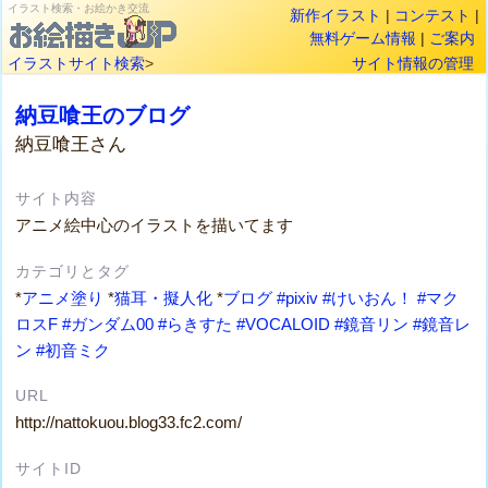
イラスト検索・お絵かき交流
新作イラスト
|
コンテスト
|
無料ゲーム情報
|
ご案内
イラストサイト検索
>
サイト情報の管理
納豆喰王のブログ
納豆喰王さん
サイト内容
アニメ絵中心のイラストを描いてます
カテゴリとタグ
*
アニメ塗り
*
猫耳・擬人化
*
ブログ
#pixiv
#けいおん！
#マク
ロスF
#ガンダム00
#らきすた
#VOCALOID
#鏡音リン
#鏡音レ
ン
#初音ミク
URL
http://nattokuou.blog33.fc2.com/
サイトID