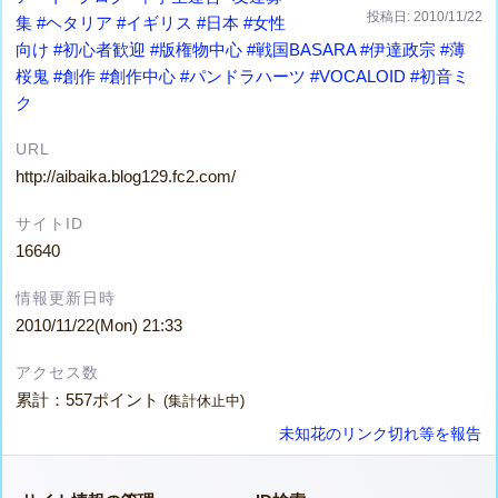
投稿日: 2010/11/22
集
#ヘタリア
#イギリス
#日本
#女性
向け
#初心者歓迎
#版権物中心
#戦国BASARA
#伊達政宗
#薄
桜鬼
#創作
#創作中心
#パンドラハーツ
#VOCALOID
#初音ミ
ク
URL
http://aibaika.blog129.fc2.com/
サイトID
16640
情報更新日時
2010/11/22(Mon) 21:33
アクセス数
累計：557ポイント
(集計休止中)
未知花のリンク切れ等を報告