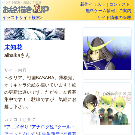
イラスト検索・お絵かき交流
新作イラスト
|
コンテスト
|
無料ゲーム情報
|
ご案内
イラストサイト検索
>
サイト情報の管理
未知花
aibaikaさん
サイト内容
ヘタリア、戦国BASARA、薄桜鬼、
オリキャラの絵を描いています！絵
の更新は遅いです。ただ今、友達募
集中です！！駄絵ですが、気軽にお
越し下さい。
カテゴリとタグ
*
アニメ塗り
*
アナログ絵
*
クール・
アート
*
ブログ
*
中学生運営
*
友達募