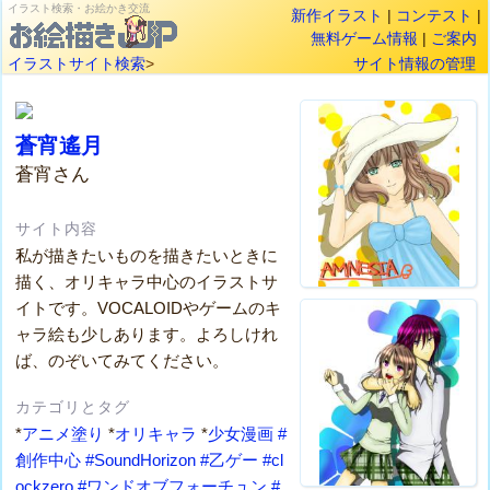
イラスト検索・お絵かき交流
新作イラスト
|
コンテスト
|
無料ゲーム情報
|
ご案内
イラストサイト検索
>
サイト情報の管理
蒼宵遙月
蒼宵さん
サイト内容
私が描きたいものを描きたいときに
描く、オリキャラ中心のイラストサ
イトです。VOCALOIDやゲームのキ
ャラ絵も少しあります。よろしけれ
ば、のぞいてみてください。
カテゴリとタグ
*
アニメ塗り
*
オリキャラ
*
少女漫画
#
創作中心
#SoundHorizon
#乙ゲー
#cl
ockzero
#ワンドオブフォーチュン
#