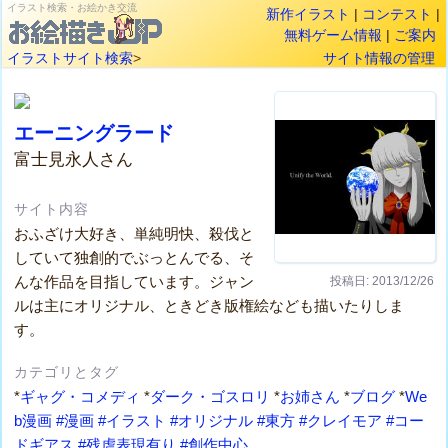
イラスト検索・お絵かき交流
新作イラスト
|
コンテスト
|
無料ゲーム情報
|
ご案内
イラストサイト検索
>
サイト情報の管理
エーニングラード
富士見永人さん
サイト内容
おふざけ大好き、単純明快、殺伐と
していて独創的でぶっとんでる、そ
んな作品を目指しています。ジャン
投稿日: 2013/12/26
ルは主にオリジナル、ときどき版権絵なども描いたりしま
す。
カテゴリとタグ
*
ギャグ・コメディ
*
ダーク・ゴスロリ
*
お姉さん
*
ブログ
*
We
b漫画
#漫画
#イラスト
#オリジナル
#東方
#クレイモア
#コー
ドギアス
#残虐表現有り
#創作中心