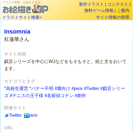
イラスト検索・お絵かき交流
新作イラスト
|
コンテスト
|
無料ゲーム情報
|
ご案内
イラストサイト検索
>
サイト情報の管理
Insomnia
杠蓮華さん
サイト内容
戯言シリーズを中心にWJなどをもそもそと。絵と文をおいて
ます。
カテゴリとタグ
*
高校生運営
*
バナー不明
#腐向け
#pixiv
#Twitter
#戯言シリー
ズ
#テニスの王子様
#名探偵コナン
#創作
関連サイト
Twitter
pixiv
URL