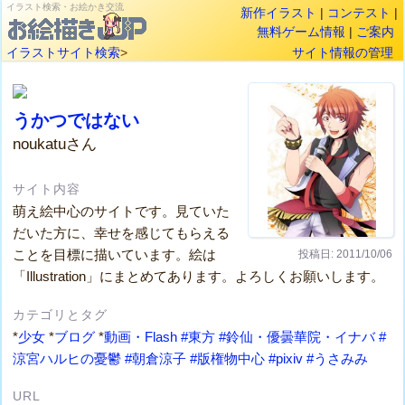
イラスト検索・お絵かき交流
新作イラスト
|
コンテスト
|
無料ゲーム情報
|
ご案内
イラストサイト検索
>
サイト情報の管理
うかつではない
noukatuさん
サイト内容
萌え絵中心のサイトです。見ていた
だいた方に、幸せを感じてもらえる
ことを目標に描いています。絵は
投稿日: 2011/10/06
「Illustration」にまとめてあります。よろしくお願いします。
カテゴリとタグ
*
少女
*
ブログ
*
動画・Flash
#東方
#鈴仙・優曇華院・イナバ
#
涼宮ハルヒの憂鬱
#朝倉涼子
#版権物中心
#pixiv
#うさみみ
URL