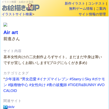
イラスト検索・お絵かき交流
新作イラスト
|
コンテスト
|
無料ゲーム情報
|
ご案内
イラストサイト検索
>
サイト情報の管理
Air art
前進さん
サイト内容
基本女性向けの二次創作よろずサイト。まだまだ中身は薄い
ですが宜しくお願いします!(ブログにらくがき多め)
カテゴリとタグ
*
少年漫画
*
男女恋愛
#イナズマイレブン
#Starry☆Sky
#ポケモ
ン
#版権物中心
#女性向け
#青の祓魔師
#TIGER&BUNNY
#VO
CALOID
関連サイト
pixiv