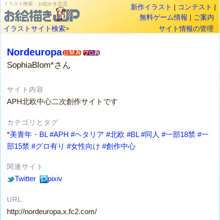
イラスト検索・お絵かき交流
新作イラスト
|
コンテスト
|
無料ゲーム情報
|
ご案内
イラストサイト検索
>
サイト情報の管理
Nordeuropa
SophiaBlom*さん
サイト内容
APH北欧中心二次創作サイトです
カテゴリとタグ
*
美青年・BL
#APH
#ヘタリア
#北欧
#BL
#同人
#一部18禁
#一
部15禁
#グロ有り
#女性向け
#創作中心
関連サイト
Twitter
pixiv
URL
http://nordeuropa.x.fc2.com/