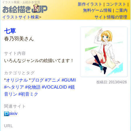
イラスト検索・お絵かき交流
新作イラスト
|
コンテスト
|
無料ゲーム情報
|
ご案内
イラストサイト検索
>
サイト情報の管理
七草
春乃羽美さん
サイト内容
いろんなジャンルの絵描いてます！
カテゴリとタグ
*
オリジナル
*
ブログ
#アニメ
#GUMI
投稿日: 2013/04/26
#ヘタリア
#化物語
#VOCALOID
#鏡
音リン
#初音ミク
関連サイト
pixiv
URL