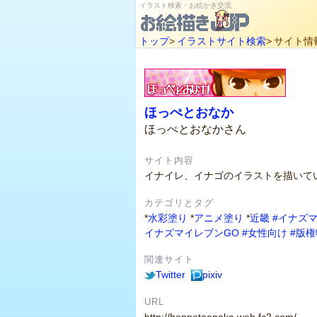
イラスト検索・お絵かき交流
トップ
>
イラストサイト検索
>
サイト情
ほっぺとおなか
ほっぺとおなかさん
サイト内容
イナイレ、イナゴのイラストを描いて
カテゴリとタグ
*
水彩塗り
*
アニメ塗り
*
近畿
#イナズ
イナズマイレブンGO
#女性向け
#版
関連サイト
Twitter
pixiv
URL
http://hoppetoonaka.web.fc2.com/