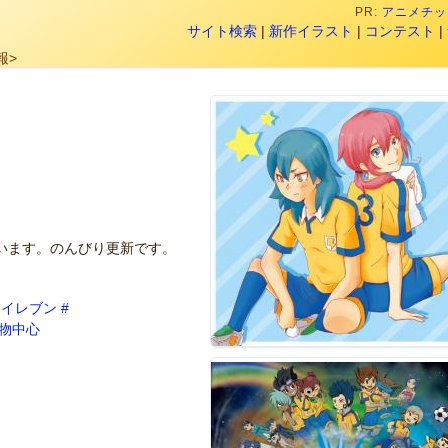
PR:
アニメチック
サイト検索
|
新作イラスト
|
コンテスト
|
報>
います。のんびり更新です。
マイレブン
#
権物中心