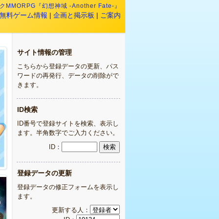
MMORPG『幻想神域 -Another Fate-』
無料ゲーム情報
|
企画と掲示板
|
ご案内
サイト情報の管理
こちらから登録データの更新、パス
ワードの再発行、データの削除がで
きます。
ID検索
ID番号で登録サイトを検索、表示し
ます。半角数字でご入力ください。
ID：
登録データの更新
登録データの修正フォームを表示し
ます。
更新する人：