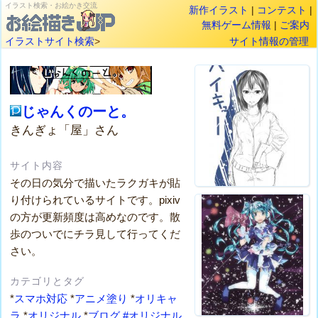
イラスト検索・お絵かき交流
新作イラスト
|
コンテスト
|
無料ゲーム情報
|
ご案内
イラストサイト検索
>
サイト情報の管理
じゃんくのーと。
きんぎょ「屋」さん
サイト内容
その日の気分で描いたラクガキが貼
り付けられているサイトです。pixiv
の方が更新頻度は高めなのです。散
歩のついでにチラ見して行ってくだ
さい。
カテゴリとタグ
*
スマホ対応
*
アニメ塗り
*
オリキャ
ラ
*
オリジナル
*
ブログ
#オリジナル