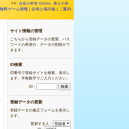
PR:
信長の野望 Online -勇士の章-
無料ゲーム情報
|
企画と掲示板
|
ご案内
サイト情報の管理
こちらから登録データの更新、パス
ワードの再発行、データの削除がで
きます。
ID検索
ID番号で登録サイトを検索、表示し
ます。半角数字でご入力ください。
ID：
登録データの更新
登録データの修正フォームを表示し
ます。
更新する人：