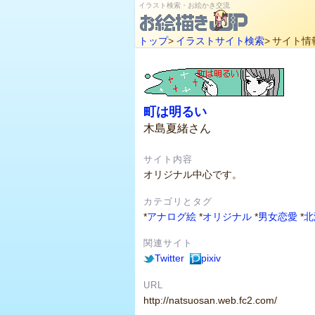
イラスト検索・お絵かき交流
トップ
>
イラストサイト検索
>
サイト情
町は明るい
木島夏緒さん
サイト内容
オリジナル中心です。
カテゴリとタグ
*
アナログ絵
*
オリジナル
*
男女恋愛
*
北
関連サイト
Twitter
pixiv
URL
http://natsuosan.web.fc2.com/