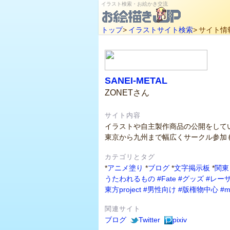
イラスト検索・お絵かき交流
トップ
>
イラストサイト検索
>
サイト情
SANEI-METAL
ZONETさん
サイト内容
イラストや自主製作商品の公開をして
東京から九州まで幅広くサークル参加
カテゴリとタグ
*
アニメ塗り
*
ブログ
*
文字掲示板
*
関東
うたわれるもの
#Fate
#グッズ
#レー
東方project
#男性向け
#版権物中心
#m
関連サイト
ブログ
Twitter
pixiv