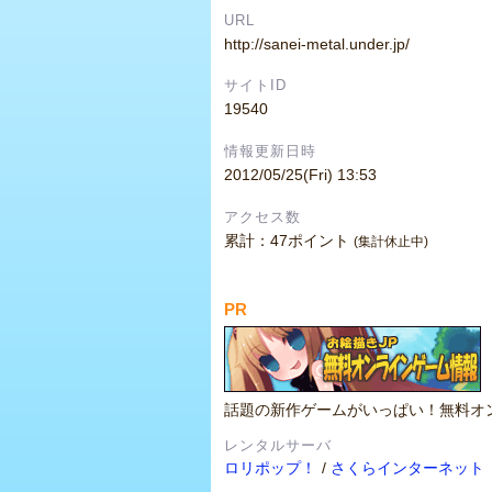
URL
http://sanei-metal.under.jp/
サイトID
19540
情報更新日時
2012/05/25(Fri) 13:53
アクセス数
累計：47ポイント
(集計休止中)
PR
話題の新作ゲームがいっぱい！無料オ
レンタルサーバ
ロリポップ！
/
さくらインターネット