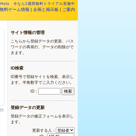
:
Hulu 今なら2週間無料トライアル実施中
無料ゲーム情報
|
企画と掲示板
|
ご案内
サイト情報の管理
こちらから登録データの更新、パス
ワードの再発行、データの削除がで
きます。
ID検索
ID番号で登録サイトを検索、表示し
ます。半角数字でご入力ください。
ID：
登録データの更新
25
登録データの修正フォームを表示し
ます。
更新する人：