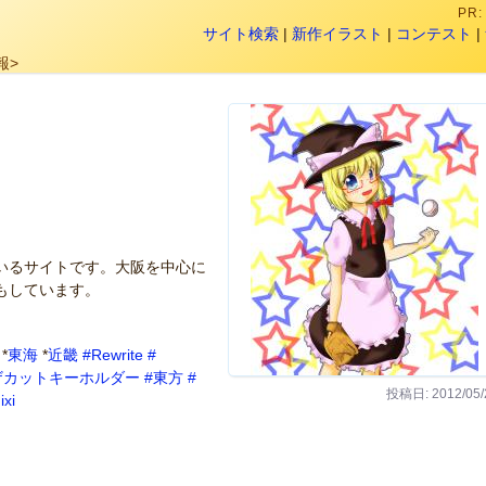
PR
サイト検索
|
新作イラスト
|
コンテスト
|
報>
いるサイトです。大阪を中心に
もしています。
*
東海
*
近畿
#Rewrite
#
ザカットキーホルダー
#東方
#
投稿日: 2012/05/
ixi