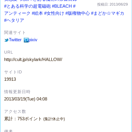
投稿日: 2013/06/29
#とある科学の超電磁砲
#BLEACH
#
アンティーク
#絵本
#女性向け
#版権物中心
#まどか☆マギカ
#ヘタリア
関連サイト
Twitter
pixiv
URL
http://cult.jp/skylark/HALLOW/
サイトID
19913
情報更新日時
2013/03/19(Tue) 04:08
アクセス数
累計：753ポイント
(集計休止中)
備考