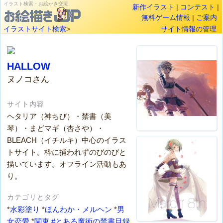
イラスト検索・お絵かき交流
新作イラスト
|
コンテスト
|
無料ゲーム情報
|
ご案内
イラストサイト検索
>
サイト情報の管理
HALLOW
ヌノコさん
サイト内容
ヘタリア（神ちび）・禁書（美
琴）・まどマギ（杏さや）・
BLEACH（イチルキ）中心のイラス
トサイト。枠に捕われずのびのびと
描いています。オフライン活動もあ
り。
カテゴリとタグ
*
水彩塗り
*
ほんわか・メルヘン
*
男
女恋愛
*
関東
#とある魔術の禁書目録