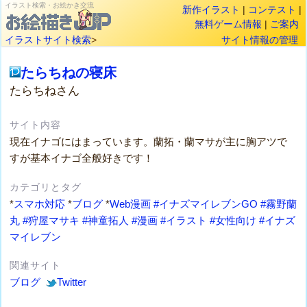
イラスト検索・お絵かき交流
新作イラスト
|
コンテスト
|
無料ゲーム情報
|
ご案内
イラストサイト検索
>
サイト情報の管理
たらちねの寝床
たらちねさん
サイト内容
現在イナゴにはまっています。蘭拓・蘭マサが主に胸アツで
すが基本イナゴ全般好きです！
カテゴリとタグ
*
スマホ対応
*
ブログ
*
Web漫画
#イナズマイレブンGO
#霧野蘭
丸
#狩屋マサキ
#神童拓人
#漫画
#イラスト
#女性向け
#イナズ
マイレブン
関連サイト
ブログ
Twitter