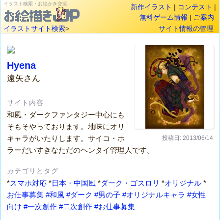
イラスト検索・お絵かき交流
新作イラスト
|
コンテスト
|
無料ゲーム情報
|
ご案内
イラストサイト検索
>
サイト情報の管理
Hyena
遠矢さん
サイト内容
和風・ダークファンタジー中心にも
そもそやっております。地味にオリ
キャラがいたりします。サイコ・ホ
投稿日: 2013/06/14
ラーだいすきなただのヘンタイ管理人です。
カテゴリとタグ
*
スマホ対応
*
日本・中国風
*
ダーク・ゴスロリ
*
オリジナル
*
お仕事募集
#和風
#ダーク
#男の子
#オリジナルキャラ
#女性
向け
#一次創作
#二次創作
#お仕事募集