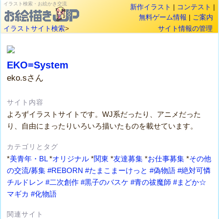
イラスト検索・お絵かき交流
新作イラスト
|
コンテスト
|
無料ゲーム情報
|
ご案内
イラストサイト検索
>
サイト情報の管理
EKO=System
eko.sさん
サイト内容
よろずイラストサイトです。WJ系だったり、アニメだった
り、自由にまったりいろいろ描いたものを載せています。
カテゴリとタグ
*
美青年・BL
*
オリジナル
*
関東
*
友達募集
*
お仕事募集
*
その他
の交流/募集
#REBORN
#たまこまーけっと
#偽物語
#絶対可憐
チルドレン
#二次創作
#黒子のバスケ
#青の祓魔師
#まどか☆
マギカ
#化物語
関連サイト