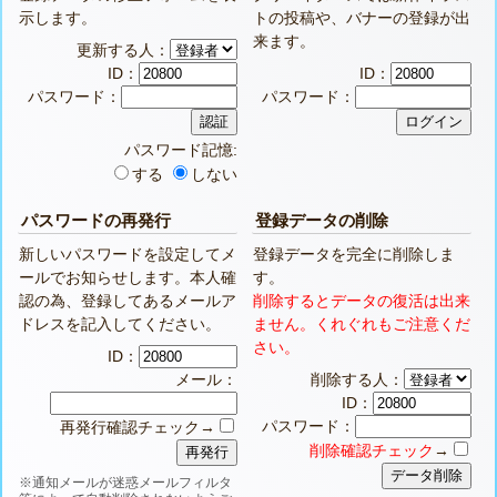
示します。
トの投稿や、バナーの登録が出
来ます。
更新する人：
ID：
ID：
パスワード：
パスワード：
パスワード記憶:
する
しない
パスワードの再発行
登録データの削除
新しいパスワードを設定してメ
登録データを完全に削除しま
ールでお知らせします。本人確
す。
認の為、登録してあるメールア
削除するとデータの復活は出来
ドレスを記入してください。
ません。くれぐれもご注意くだ
さい。
ID：
メール：
削除する人：
ID：
パスワード：
再発行確認チェック→
削除確認チェック
→
※通知メールが迷惑メールフィルタ