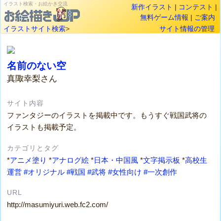
イラスト検索・お絵かき交流
新作イラスト
|
コンテスト
|
無料ゲーム情報
|
ご案内
イラストサイト検索
>
サイト情報の管理
名前のない空
真陬幸梨さん
サイト内容
ファンタジーのイラストを掲載中です。もうすぐ戦国武将の
イラストも掲載予定。
カテゴリとタグ
*
アニメ塗り
*
アナログ絵
*
日本・中国風
*
文字掲示板
*
高校生
運営
#オリジナル
#戦国
#武将
#女性向け
#一次創作
URL
http://masumiyuri.web.fc2.com/