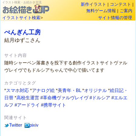
イラスト検索・お絵かき交流
新作イラスト
|
コンテスト
|
無料ゲーム情報
|
ご案内
イラストサイト検索
>
サイト情報の管理
ぺんぎん工房
結月ゆずこさん
サイト内容
随時シャーペン落書きを投下する創作イラストサイトヴァル
ヴレイヴでもドルシアちゃんで中心で描いてます
カテゴリとタグ
*
スマホ対応
*
アナログ絵
*
美青年・BL
*
オリジナル
*
絵日記・
日替
*
高校生運営
#革命機ヴァルヴレイヴ
#ドルシア
#エルエ
ルフ
#アードライ
#携帯サイト
関連サイト
Twitter
pixiv