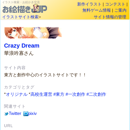
イラスト検索・お絵かき交流
新作イラスト
|
コンテスト
|
無料ゲーム情報
|
ご案内
イラストサイト検索
>
サイト情報の管理
Crazy Dream
華浪吟寡さん
サイト内容
東方と創作中心のイラストサイトです！！
カテゴリとタグ
*
オリジナル
*
高校生運営
#東方
#一次創作
#二次創作
関連サイト
Twitter
pixiv
URL