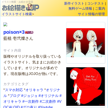
イラスト検索・お絵かき交流
新作イラスト
|
コンテスト
|
無料ゲーム情報
|
ご案内
イラストサイト検索
>
サイト情報の管理
poison×3
藍植 壱弐燦さん
サイト内容
版権やオリジナルを取り扱っている
イラストサイト。気ままにお絵かき
しています。オリジナルが多めで
す。現在版権はJOJOが熱いです。
カテゴリとタグ
*
スマホ対応
*
オリキャラ
*
オリジナ
ル
*
ブログ
#ジョジョ
#オリジナル
#
オリキャラ
#一次創作
#二次創作
#V
OCALOID
#グロ有り
#Youtube